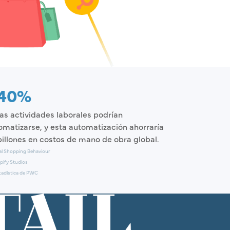
40%
las actividades laborales podrían
omatizarse, y esta automatización ahorraría
billones en costos de mano de obra global.
al Shopping Behaviour
pify Studios
tadística de PWC