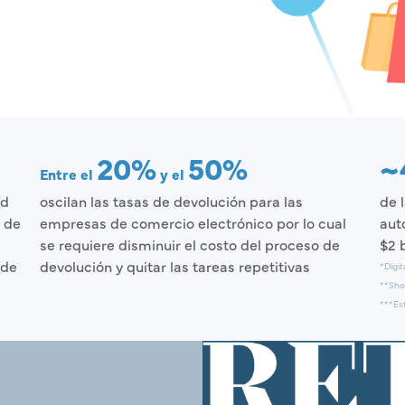
20%
50%
~
Entre el
y el
ad
oscilan las tasas de devolución para las
de 
 de
empresas de comercio electrónico por lo cual
aut
se requiere disminuir el costo del proceso de
$2 
 de
devolución y quitar las tareas repetitivas
*Digit
**Sho
***Es